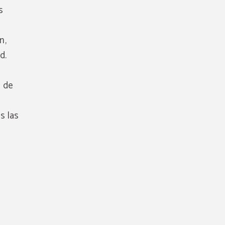
s
n,
d.
o de
s las