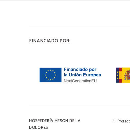
FINANCIADO POR:
uno casero
DESAYUNO CON
CIÉN HECHA CON UNA
ZCOCHOS CON LOS
S, POR 7€ PODRÁS
A DULCE Y PIEZA DE
HOSPEDERÍA MESÓN DE LA
Protec
DOLORES