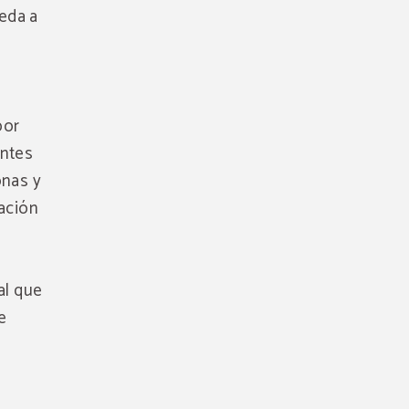
eda a
por
entes
onas y
zación
al que
e