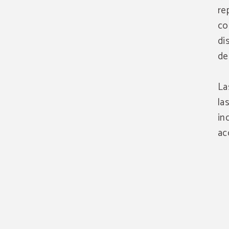
re
co
di
de
La
la
in
ac