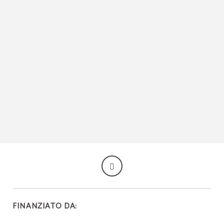
Hospedería Mesón de la Dolores a Calatayud. Sito Ufficiale
FINANZIATO DA: