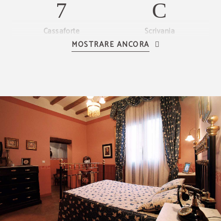
Cassaforte
Scrivania
MOSTRARE ANCORA
Asciugacapelli
Telefono
TV LCD
Riscaldamento
Bagno privato